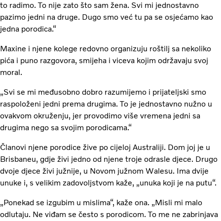
to radimo. To nije zato što sam žena. Svi mi jednostavno
pazimo jedni na druge. Dugo smo već tu pa se osjećamo kao
jedna porodica.“
Maxine i njene kolege redovno organizuju roštilj sa nekoliko
pića i puno razgovora, smijeha i viceva kojim održavaju svoj
moral.
„Svi se mi međusobno dobro razumijemo i prijateljski smo
raspoloženi jedni prema drugima. To je jednostavno nužno u
ovakvom okruženju, jer provodimo više vremena jedni sa
drugima nego sa svojim porodicama.“
Članovi njene porodice žive po cijeloj Australiji. Dom joj je u
Brisbaneu, gdje živi jedno od njene troje odrasle djece. Drugo
dvoje djece živi južnije, u Novom južnom Walesu. Ima dvije
unuke i, s velikim zadovoljstvom kaže, „unuka koji je na putu“.
„Ponekad se izgubim u mislima“, kaže ona. „Misli mi malo
odlutaju. Ne viđam se često s porodicom. To me ne zabrinjava