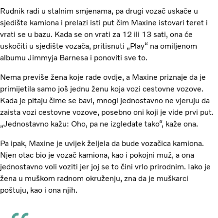
Rudnik radi u stalnim smjenama, pa drugi vozač uskače u
sjedište kamiona i prelazi isti put čim Maxine istovari teret i
vrati se u bazu. Kada se on vrati za 12 ili 13 sati, ona će
uskočiti u sjedište vozača, pritisnuti „Play“ na omiljenom
albumu Jimmyja Barnesa i ponoviti sve to.
Nema previše žena koje rade ovdje, a Maxine priznaje da je
primijetila samo još jednu ženu koja vozi cestovne vozove.
Kada je pitaju čime se bavi, mnogi jednostavno ne vjeruju da
zaista vozi cestovne vozove, posebno oni koji je vide prvi put.
„Jednostavno kažu: Oho, pa ne izgledate tako“, kaže ona.
Pa ipak, Maxine je uvijek željela da bude vozačica kamiona.
Njen otac bio je vozač kamiona, kao i pokojni muž, a ona
jednostavno voli voziti jer joj se to čini vrlo prirodnim. Iako je
žena u muškom radnom okruženju, zna da je muškarci
poštuju, kao i ona njih.