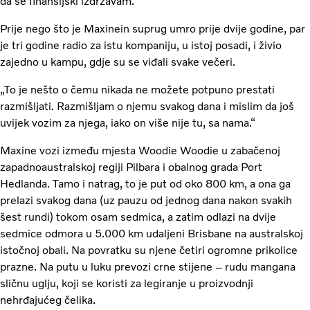
da se finansijski izdržavam.“
Prije nego što je Maxinein suprug umro prije dvije godine, par
je tri godine radio za istu kompaniju, u istoj posadi, i živio
zajedno u kampu, gdje su se viđali svake večeri.
„To je nešto o čemu nikada ne možete potpuno prestati
razmišljati. Razmišljam o njemu svakog dana i mislim da još
uvijek vozim za njega, iako on više nije tu, sa nama.“
Maxine vozi između mjesta Woodie Woodie u zabačenoj
zapadnoaustralskoj regiji Pilbara i obalnog grada Port
Hedlanda. Tamo i natrag, to je put od oko 800 km, a ona ga
prelazi svakog dana (uz pauzu od jednog dana nakon svakih
šest rundi) tokom osam sedmica, a zatim odlazi na dvije
sedmice odmora u 5.000 km udaljeni Brisbane na australskoj
istočnoj obali. Na povratku su njene četiri ogromne prikolice
prazne. Na putu u luku prevozi crne stijene – rudu mangana
sličnu uglju, koji se koristi za legiranje u proizvodnji
nehrđajućeg čelika.