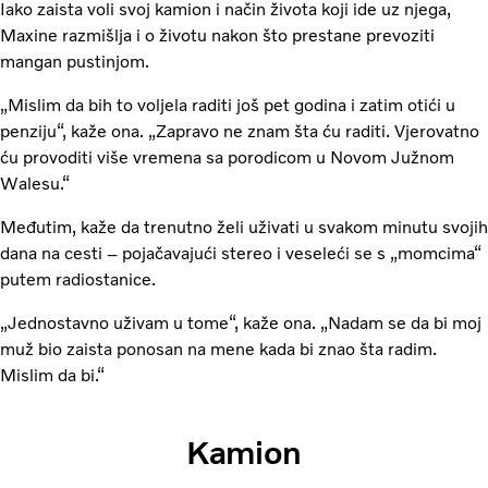
Iako zaista voli svoj kamion i način života koji ide uz njega,
Maxine razmišlja i o životu nakon što prestane prevoziti
mangan pustinjom.
„Mislim da bih to voljela raditi još pet godina i zatim otići u
penziju“, kaže ona. „Zapravo ne znam šta ću raditi. Vjerovatno
ću provoditi više vremena sa porodicom u Novom Južnom
Walesu.“
Međutim, kaže da trenutno želi uživati u svakom minutu svojih
dana na cesti – pojačavajući stereo i veseleći se s „momcima“
putem radiostanice.
„Jednostavno uživam u tome“, kaže ona. „Nadam se da bi moj
muž bio zaista ponosan na mene kada bi znao šta radim.
Mislim da bi.“
Kamion