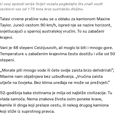
U ovoj epizodi serije Svijet vozača pogledajte šta znači voziti
cestovni voz od 175 tona kroz australsku divljinu.
Talasi crvene prašine vuku se u oblaku za kamionom Maxine
Taylor. Jureći cestom 90 km/h, ispred nje se nazire horizont,
svjetlucajući u sparnoj australskoj vrućini. To su zabačeni
krajevi.
Vani je 48 stepeni Celzijusovih, ali moglo bi biti i mnogo gore.
Temperature u zabačenim krajevima često dostižu i više od 50
stepeni.
„Morate piti mnogo vode ili ćete ovdje zaista brzo dehidrirati“,
Maxine nam objašnjava bez uzbuđivanja. „Vrućina zaista
utječe na čovjeka. Bez klima-uređaja ne može se preživjeti.“
52-godišnja baka stotinama je milja od najbliže civilizacije. Tu
vlada samoća. Nema znakova života osim poneke krave,
kamile ili dinga koji prelaze cestu, ili nekog drugog kamiona
koji stiže iz suprotnog pravca.