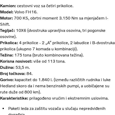
Kamion:
cestovni voz sa četiri prikolice.
Model:
Volvo FH16.
Motor:
700 KS, obrtni moment 3.150 Nm sa mjenjačem I-
Shift.
Tegljač:
10X6 (dvostruka upravljiva osovina, tri pogonske
osovine).
Prikolica:
4 prikolice - 2 „A“ prikolice, 2 labudice i B-dvostruka
prikolica (ukupno 7 komada u kombinaciji).
Težina:
175 tona (bruto kombinovana težina).
Korisna nosivost:
više od 113 tona.
Dužina:
53,5 m.
Broj točkova:
84.
Gorivo:
kapacitet do 1.840 l. (između različitih rudnika i luke
Hedland skoro da i nema benzinskih pumpi, a uobičajene su
rute duže od 800 km).
Karakteristike:
prilagođeno vrućim i ekstremnim uslovima.
Paketi leda za zaštitu vozača u slučaju nepredviđenih
događaja.