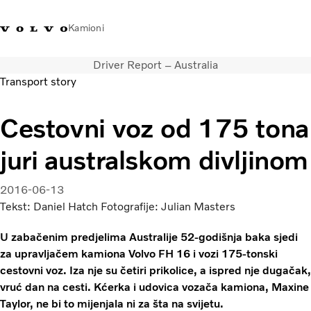
Kamioni
Driver Report – Australia
Volvo Trucks Bosna i
Prodavaonica Volvo Trucks
Prijava
Bosna I
Transport story
Hercegovina - Kontakti
promo materijala
Hercegovina
Cestovni voz od 175 tona
Transportna rješenja
Kamioni
juri australskom divljinom
Kampanje
Usluge
2016-06-13
Lokator distributera
Tekst: Daniel Hatch Fotografije: Julian Masters
Vijesti
O nama
U zabačenim predjelima Australije 52-godišnja baka sjedi
Volvo Truck Builder
za upravljačem kamiona Volvo FH 16 i vozi 175-tonski
Kontaktirajte nas
cestovni voz. Iza nje su četiri prikolice, a ispred nje dugačak,
vruć dan na cesti. Kćerka i udovica vozača kamiona, Maxine
Taylor, ne bi to mijenjala ni za šta na svijetu.