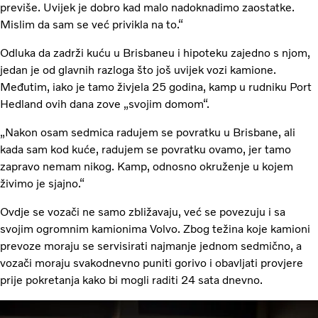
previše. Uvijek je dobro kad malo nadoknadimo zaostatke.
Mislim da sam se već privikla na to.“
Odluka da zadrži kuću u Brisbaneu i hipoteku zajedno s njom,
jedan je od glavnih razloga što još uvijek vozi kamione.
Međutim, iako je tamo živjela 25 godina, kamp u rudniku Port
Hedland ovih dana zove „svojim domom“.
„Nakon osam sedmica radujem se povratku u Brisbane, ali
kada sam kod kuće, radujem se povratku ovamo, jer tamo
zapravo nemam nikog. Kamp, odnosno okruženje u kojem
živimo je sjajno.“
Ovdje se vozači ne samo zbližavaju, već se povezuju i sa
svojim ogromnim kamionima Volvo. Zbog težina koje kamioni
prevoze moraju se servisirati najmanje jednom sedmično, a
vozači moraju svakodnevno puniti gorivo i obavljati provjere
prije pokretanja kako bi mogli raditi 24 sata dnevno.