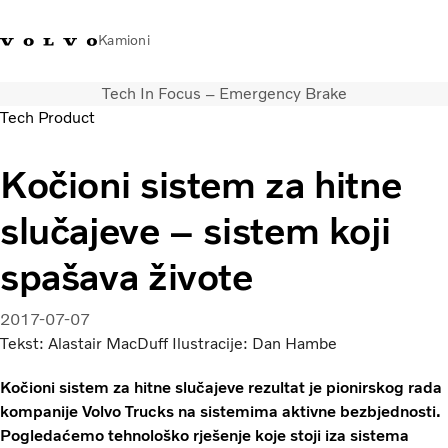
Kamioni
Tech In Focus – Emergency Brake
Volvo Trucks Bosna i
Prodavaonica Volvo Trucks
Prijava
Bosna I
Tech Product
Hercegovina - Kontakti
promo materijala
Hercegovina
Kočioni sistem za hitne
Transportna rješenja
Kamioni
slučajeve – sistem koji
Kampanje
Usluge
spašava živote
Lokator distributera
Vijesti
2017-07-07
O nama
Tekst: Alastair MacDuff Ilustracije: Dan Hambe
Volvo Truck Builder
Kontaktirajte nas
Kočioni sistem za hitne slučajeve rezultat je pionirskog rada
kompanije Volvo Trucks na sistemima aktivne bezbjednosti.
Pogledaćemo tehnološko rješenje koje stoji iza sistema