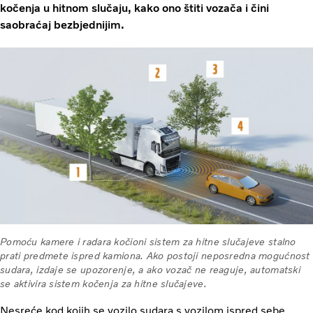
kočenja u hitnom slučaju, kako ono štiti vozača i čini
saobraćaj bezbjednijim.
Pomoću kamere i radara kočioni sistem za hitne slučajeve stalno
prati predmete ispred kamiona. Ako postoji neposredna mogućnost
sudara, izdaje se upozorenje, a ako vozač ne reaguje, automatski
se aktivira sistem kočenja za hitne slučajeve.
Nesreće kod kojih se vozilo sudara s vozilom ispred sebe