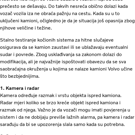
prečesto se dešavaju. Do takvih nesreća obično dolazi kada
vozač vozila iza ne obraća pažnju na cestu. Kada su u to
uključeni kamioni, očigledno je da je situacija još opasnija zbog
njihove veličine i težine.
Stalno testiranje kočionih sistema za hitne slučajeve
osigurava da se kamion zaustavi ili se ublažavaju eventualni
sudar i povrede. Zbog usklađivanja sa zakonom dolazi do
modifikacija, ali je najvažnije ispoštovati obavezu da se sva
saobraćajna okruženja u kojima se nalaze kamioni Volvo učine
što bezbjednijima.
1. Kamera i radar
Kamera određuje razmak i vrstu objekta ispred kamiona.
Radar mjeri koliko se brzo kreće objekt ispred kamiona i
razmak od njega. Važno je da vozači mogu imati povjerenja u
sistem i da ne dobijaju previše lažnih alarma, pa kamera i radar
sarađuju da bi se upozorenja slala samo kada su potrebna.