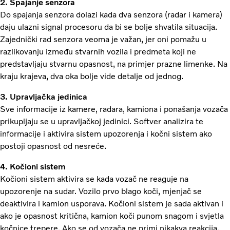
2. Spajanje senzora
Do spajanja senzora dolazi kada dva senzora (radar i kamera)
daju ulazni signal procesoru da bi se bolje shvatila situacija.
Zajednički rad senzora veoma je važan, jer oni pomažu u
razlikovanju između stvarnih vozila i predmeta koji ne
predstavljaju stvarnu opasnost, na primjer prazne limenke. Na
kraju krajeva, dva oka bolje vide detalje od jednog.
3. Upravljačka jedinica
Sve informacije iz kamere, radara, kamiona i ponašanja vozača
prikupljaju se u upravljačkoj jedinici. Softver analizira te
informacije i aktivira sistem upozorenja i kočni sistem ako
postoji opasnost od nesreće.
4. Kočioni sistem
Kočioni sistem aktivira se kada vozač ne reaguje na
upozorenje na sudar. Vozilo prvo blago koči, mjenjač se
deaktivira i kamion usporava. Kočioni sistem je sada aktivan i
ako je opasnost kritična, kamion koči punom snagom i svjetla
kočnice trepere. Ako se od vozača ne primi nikakva reakcija,