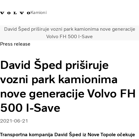
Kamioni
David Šped priširuje vozni park kamionima nove generacije
Volvo Trucks Bosna i
Prodavaonica Volvo Trucks
Prijava
Bosna I
Volvo FH 500 I-Save
Hercegovina - Kontakti
promo materijala
Hercegovina
Press release
Transportna rješenja
David Šped priširuje
Kamioni
Kampanje
vozni park kamionima
Usluge
Lokator distributera
nove generacije Volvo FH
Vijesti
500 I-Save
O nama
Volvo Truck Builder
Kontaktirajte nas
2021-06-21
Transportna kompanija David Šped iz Nove Topole očekuje