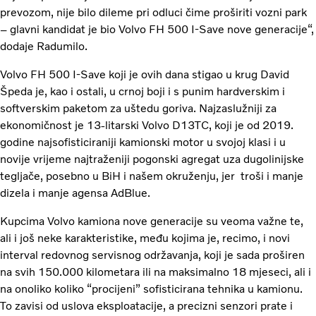
prevozom, nije bilo dileme pri odluci čime proširiti vozni park
– glavni kandidat je bio Volvo FH 500 I-Save nove generacije“,
dodaje Radumilo.
Volvo FH 500 I-Save koji je ovih dana stigao u krug David
Špeda je, kao i ostali, u crnoj boji i s punim hardverskim i
softverskim paketom za uštedu goriva. Najzaslužniji za
ekonomičnost je 13-litarski Volvo D13TC, koji je od 2019.
godine najsofisticiraniji kamionski motor u svojoj klasi i u
novije vrijeme najtraženiji pogonski agregat uza dugolinijske
tegljače, posebno u BiH i našem okruženju, jer troši i manje
dizela i manje agensa AdBlue.
Kupcima Volvo kamiona nove generacije su veoma važne te,
ali i još neke karakteristike, među kojima je, recimo, i novi
interval redovnog servisnog održavanja, koji je sada proširen
na svih 150.000 kilometara ili na maksimalno 18 mjeseci, ali i
na onoliko koliko “procijeni” sofisticirana tehnika u kamionu.
To zavisi od uslova eksploatacije, a precizni senzori prate i