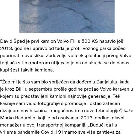
David Šped je prvi kamion Volvo FH s 500 KS nabavio još
2013. godine i upravo od tada je profil voznog parka počeo
poprimati novu sliku. Zadovoljstvo u eksploataciji prvog Volvo
tegljača s tim motorom utijecalo je na odluku da se do danas
kupi šest takvih kamiona.
“Žao mi je što sam bio spriječen da dođem u Banjaluku, kada
je kroz BiH u septembru prošle godine prošao Volvo karavan u
kojem su predstavljeni kamioni najnovije generacije. Tek
kasnije sam vidio fotografije s promocije i ostao zatečen
dizajnom novih kabina i mogućnostima nove tehnologije”, kaže
Marko Radumilo, koji je od osnivanja, 2013. godine, glavni
menadžer u ovoj transportnoj kompaniji. „Budući da i u
vrijeme pandemije Covid-19 imamo sve više zahtjeva za