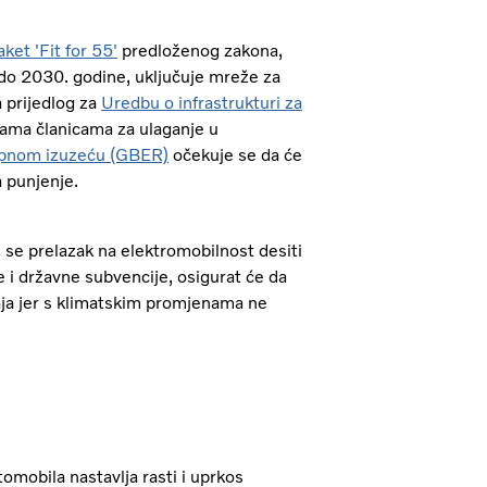
ket 'Fit for 55'
predloženog zakona,
o do 2030. godine, uključuje mreže za
a prijedlog za
Uredbu o infrastrukturi za
avama članicama za ulaganje u
upnom izuzeću (GBER)
očekuje se da će
a punjenje.
e se prelazak na elektromobilnost desiti
e i državne subvencije, osigurat će da
aja jer s klimatskim promjenama ne
mobila nastavlja rasti i uprkos