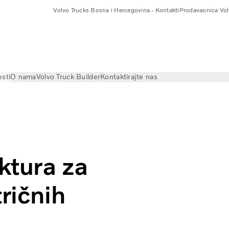
Volvo Trucks Bosna i Hercegovina - Kontakti
Prodavaonica Vol
esti
O nama
Volvo Truck Builder
Kontaktirajte nas
uktura za
ričnih