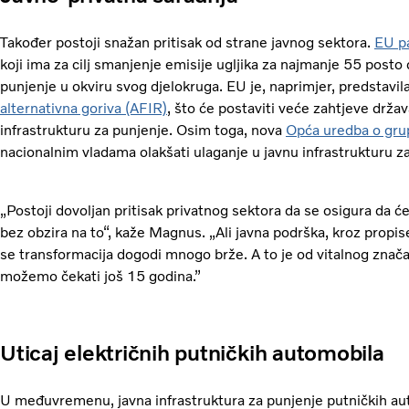
Također postoji snažan pritisak od strane javnog sektora.
EU pa
koji ima za cilj smanjenje emisije ugljika za najmanje 55 post
punjenje u okviru svog djelokruga. EU je, naprimjer, predstavil
alternativna goriva (AFIR)
, što će postaviti veće zahtjeve drž
infrastrukturu za punjenje. Osim toga, nova
Opća uredba o gr
nacionalnim vladama olakšati ulaganje u javnu infrastrukturu z
„Postoji dovoljan pritisak privatnog sektora da se osigura da ć
bez obzira na to“, kaže Magnus. „Ali javna podrška, kroz propis
se transformacija dogodi mnogo brže. A to je od vitalnog znač
možemo čekati još 15 godina.”
Uticaj električnih putničkih automobila
U međuvremenu, javna infrastruktura za punjenje putničkih auto