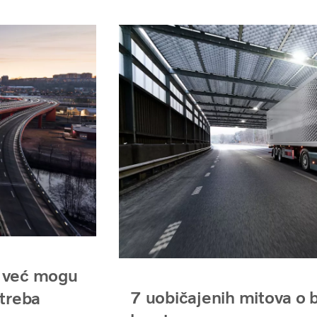
a već mogu
7 uobičajenih mitova o b
otreba