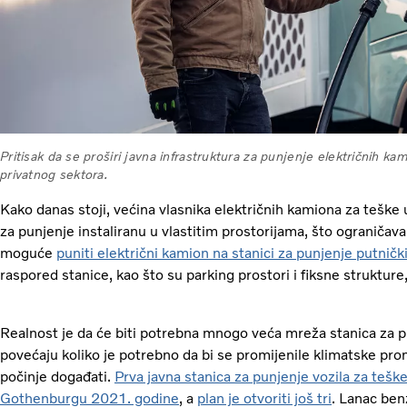
Pritisak da se proširi javna infrastruktura za punjenje električnih kami
privatnog sektora.
Kako danas stoji, većina vlasnika električnih kamiona za teške
za punjenje instaliranu u vlastitim prostorijama, što ograničava
moguće
puniti električni kamion na stanici za punjenje putnič
raspored stanice, kao što su parking prostori i fiksne struktu
Realnost je da će biti potrebna mnogo veća mreža stanica za p
povećaju koliko je potrebno da bi se promijenile klimatske pro
počinje događati.
Prva javna stanica za punjenje vozila za tešk
Gothenburgu 2021. godine
, a
plan je otvoriti još tri
. Lanac ben