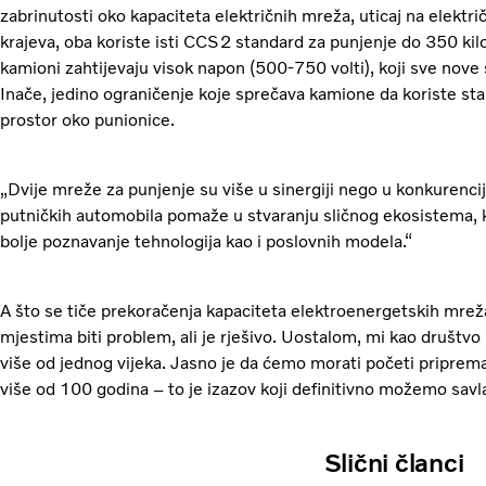
zabrinutosti oko kapaciteta električnih mreža, uticaj na elektri
krajeva, oba koriste isti CCS2 standard za punjenje do 350 kilo
kamioni zahtijevaju visok napon (500-750 volti), koji sve nove
Inače, jedino ograničenje koje sprečava kamione da koriste stan
prostor oko punionice.
„Dvije mreže za punjenje su više u sinergiji nego u konkurenci
putničkih automobila pomaže u stvaranju sličnog ekosistema,
bolje poznavanje tehnologija kao i poslovnih modela.“
A što se tiče prekoračenja kapaciteta elektroenergetskih mre
mjestima biti problem, ali je rješivo. Uostalom, mi kao društ
više od jednog vijeka. Jasno je da ćemo morati početi pripremat
više od 100 godina – to je izazov koji definitivno možemo savla
Slični članci