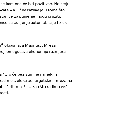
čne kamione će biti pozitivan. Na kraju
vata – ključna razlika je u tome što
 stanice za punjenje mogu pružiti.
ice za punjenje automobila je fizički
ji“, objašnjava Magnus. „Mreža
 koji omogućava ekonomiju razmjera,
ža? „To će bez sumnje na nekim
vo radimo s elektroenergetskim mrežama
i i širiti mrežu – kao što radimo već
dati.”