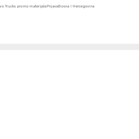
vo Trucks promo materijala
Prijava
Bosna I Hercegovina