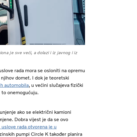
ona je sve veći, a dolazi i iz javnog i iz
 uslove rada mora se osloniti na opremu
 njihov domet. I dok je teoretski
kih automobila
, u većini slučajeva fizički
re, to onemogućuju.
unjenje ako se električni kamioni
mjene. Dobra vijest je da se ovo
e uslove rada otvorena je u
zinskih pumpi Circle K također planira