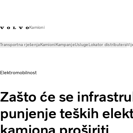
Kamioni
Transportna rješenja
Kamioni
Kampanje
Usluge
Lokator distributera
Vij
Vijesti
Uvidi
Infrastruktura za punjenje električnih kamiona
Elektromobilnost
Zašto će se infrastr
punjenje teških elekt
kamiona proširiti