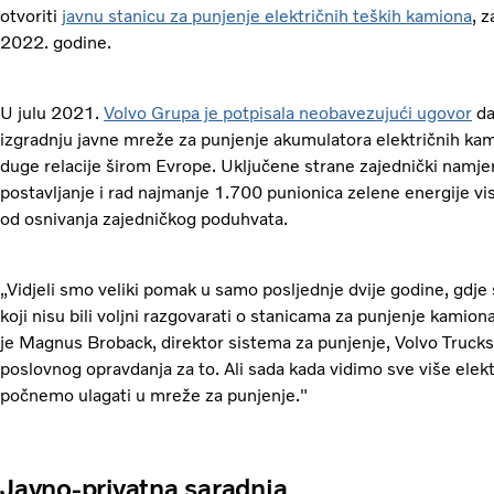
otvoriti
javnu stanicu za punjenje električnih teških kamiona
, 
2022. godine.
U julu 2021.
Volvo Grupa je potpisala neobavezujući ugovor
da
izgradnju javne mreže za punjenje akumulatora električnih kam
duge relacije širom Evrope. Uključene strane zajednički namje
postavljanje i rad najmanje 1.700 punionica zelene energije vi
od osnivanja zajedničkog poduhvata.
„Vidjeli smo veliki pomak u samo posljednje dvije godine, gdje
koji nisu bili voljni razgovarati o stanicama za punjenje kamion
je Magnus Broback, direktor sistema za punjenje, Volvo Trucks.
poslovnog opravdanja za to. Ali sada kada vidimo sve više elekt
počnemo ulagati u mreže za punjenje."
Javno-privatna saradnja