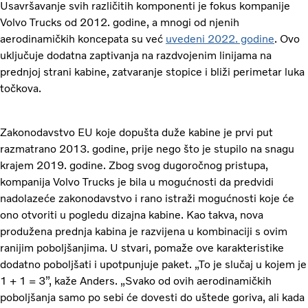
Usavršavanje svih različitih komponenti je fokus kompanije
Volvo Trucks od 2012. godine, a mnogi od njenih
aerodinamičkih koncepata su već
uvedeni 2022. godine
. Ovo
uključuje dodatna zaptivanja na razdvojenim linijama na
prednjoj strani kabine, zatvaranje stopice i bliži perimetar luka
točkova.
Zakonodavstvo EU koje dopušta duže kabine je prvi put
razmatrano 2013. godine, prije nego što je stupilo na snagu
krajem 2019. godine. Zbog svog dugoročnog pristupa,
kompanija Volvo Trucks je bila u mogućnosti da predvidi
nadolazeće zakonodavstvo i rano istraži mogućnosti koje će
ono otvoriti u pogledu dizajna kabine. Kao takva, nova
produžena prednja kabina je razvijena u kombinaciji s ovim
ranijim poboljšanjima. U stvari, pomaže ove karakteristike
dodatno poboljšati i upotpunjuje paket.
„To je slučaj u kojem je
1 + 1 = 3”, kaže Anders. „Svako od ovih aerodinamičkih
poboljšanja samo po sebi će dovesti do uštede goriva, ali kada