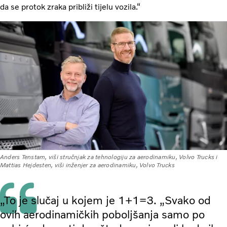
da se protok zraka približi tijelu vozila.“
Anders Tenstam, viši stručnjak za tehnologiju za aerodinamiku, Volvo Trucks i
Mattias Hejdesten, viši inženjer za aerodinamiku, Volvo Trucks
„To je slučaj u kojem je 1+1=3. „Svako od
ovih aerodinamičkih poboljšanja samo po