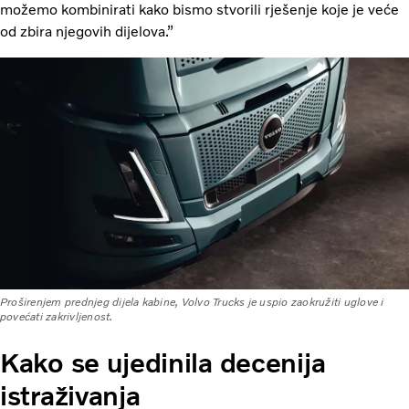
možemo kombinirati kako bismo stvorili rješenje koje je veće
od zbira njegovih dijelova.”
Proširenjem prednjeg dijela kabine, Volvo Trucks je uspio zaokružiti uglove i
povećati zakrivljenost.
Kako se ujedinila decenija
istraživanja