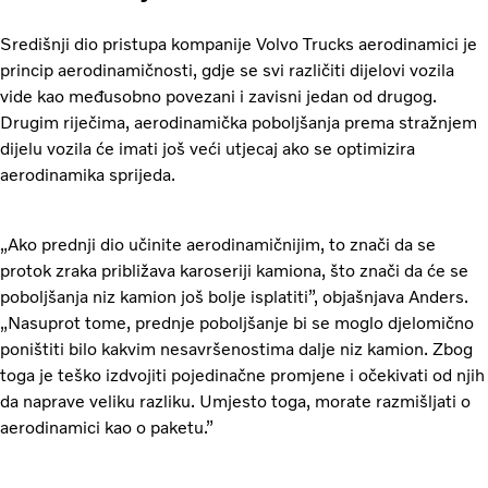
Središnji dio pristupa kompanije Volvo Trucks aerodinamici je
princip aerodinamičnosti, gdje se svi različiti dijelovi vozila
vide kao međusobno povezani i zavisni jedan od drugog.
Drugim riječima, aerodinamička poboljšanja prema stražnjem
dijelu vozila će imati još veći utjecaj ako se optimizira
aerodinamika sprijeda.
„Ako prednji dio učinite aerodinamičnijim, to znači da se
protok zraka približava karoseriji kamiona, što znači da će se
poboljšanja niz kamion još bolje isplatiti”, objašnjava Anders.
„Nasuprot tome, prednje poboljšanje bi se moglo djelomično
poništiti bilo kakvim nesavršenostima dalje niz kamion. Zbog
toga je teško izdvojiti pojedinačne promjene i očekivati ​​od njih
da naprave veliku razliku. Umjesto toga, morate razmišljati o
aerodinamici kao o paketu.”