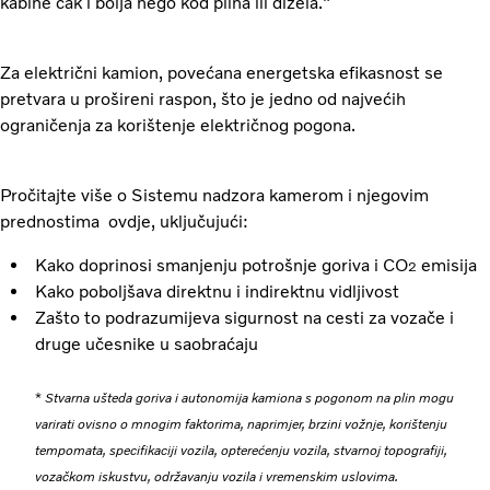
kabine čak i bolja nego kod plina ili dizela."
Za električni kamion, povećana energetska efikasnost se
pretvara u prošireni raspon, što je jedno od najvećih
ograničenja za korištenje električnog pogona.
Pročitajte više o
Sistemu nadzora kamerom i njegovim
prednostima ovdje, uključujući:
Kako doprinosi smanjenju potrošnje goriva i CO
emisija
2
Kako poboljšava direktnu i indirektnu vidljivost
Zašto to podrazumijeva sigurnost na cesti za vozače i
druge učesnike u saobraćaju
*
Stvarna ušteda goriva i autonomija kamiona s pogonom na plin mogu
varirati ovisno o mnogim faktorima, naprimjer, brzini vožnje, korištenju
tempomata, specifikaciji vozila, opterećenju vozila, stvarnoj topografiji,
vozačkom iskustvu, održavanju vozila i vremenskim uslovima.