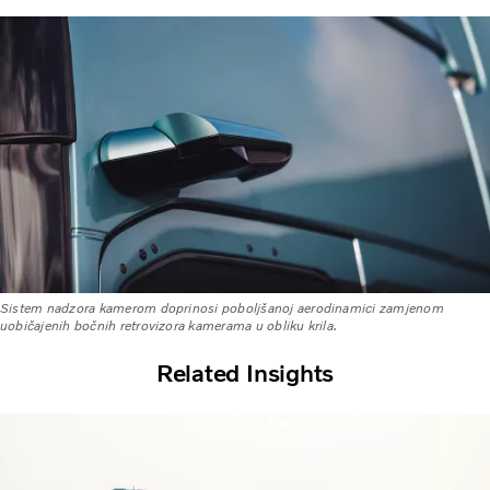
Sistem nadzora kamerom doprinosi poboljšanoj aerodinamici zamjenom
uobičajenih bočnih retrovizora kamerama u obliku krila.
Related Insights