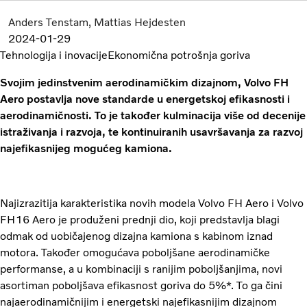
Anders Tenstam
Mattias Hejdesten
2024-01-29
Tehnologija i inovacije
Ekonomična potrošnja goriva
Svojim jedinstvenim aerodinamičkim dizajnom, Volvo FH
Aero postavlja nove standarde u energetskoj efikasnosti i
aerodinamičnosti. To je također kulminacija više od decenije
istraživanja i razvoja, te kontinuiranih usavršavanja za razvoj
najefikasnijeg mogućeg kamiona.
Najizrazitija karakteristika novih modela Volvo FH Aero i Volvo
FH16 Aero je produženi prednji dio, koji predstavlja blagi
odmak od uobičajenog dizajna kamiona s kabinom iznad
motora. Također omogućava poboljšane aerodinamičke
performanse, a u kombinaciji s ranijim poboljšanjima, novi
asortiman poboljšava efikasnost goriva do 5%*. To ga čini
najaerodinamičnijim i energetski najefikasnijim dizajnom