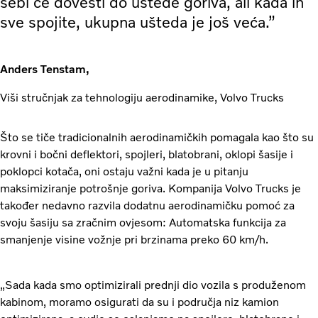
sebi će dovesti do uštede goriva, ali kada ih
sve spojite, ukupna ušteda je još veća.”
Anders Tenstam,
Viši stručnjak za tehnologiju aerodinamike, Volvo Trucks
Što se tiče tradicionalnih aerodinamičkih pomagala kao što su
krovni i bočni deflektori, spojleri, blatobrani, oklopi šasije i
poklopci kotača, oni ostaju važni kada je u pitanju
maksimiziranje potrošnje goriva. Kompanija Volvo Trucks je
također nedavno razvila dodatnu aerodinamičku pomoć za
svoju šasiju sa zračnim ovjesom: Automatska funkcija za
smanjenje visine vožnje pri brzinama preko 60 km/h.
„Sada kada smo optimizirali prednji dio vozila s produženom
kabinom, moramo osigurati da su i područja niz kamion