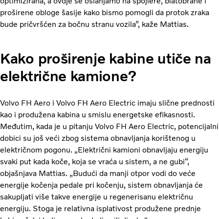
optimizirana, a ovdje se oslanjamo na spojlere, blatobrane i
proširene obloge šasije kako bismo pomogli da protok zraka
bude pričvršćen za bočnu stranu vozila”, kaže Mattias.
Kako proširenje kabine utiče na
električne kamione?
Volvo FH Aero i Volvo FH Aero Electric imaju slične prednosti
kao i produžena kabina u smislu energetske efikasnosti.
Međutim, kada je u pitanju Volvo FH Aero Electric, potencijalni
dobici su još veći zbog sistema obnavljanja korištenog u
električnom pogonu. „Električni kamioni obnavljaju energiju
svaki put kada koče, koja se vraća u sistem, a ne gubi“,
objašnjava Mattias. „Budući da manji otpor vodi do veće
energije kočenja pedale pri kočenju, sistem obnavljanja će
sakupljati više takve energije u regenerisanu električnu
energiju. Stoga je relativna isplativost produžene prednje