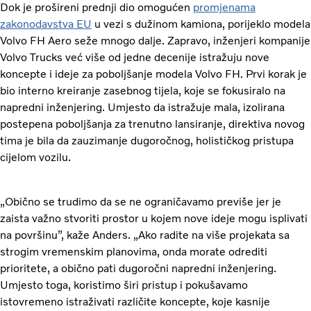
Dok je prošireni prednji dio omogućen
promjenama
zakonodavstva EU
u vezi s dužinom kamiona, porijeklo modela
Volvo FH Aero seže mnogo dalje. Zapravo, inženjeri kompanije
Volvo Trucks već više od jedne decenije istražuju nove
koncepte i ideje za poboljšanje modela Volvo FH. Prvi korak je
bio interno kreiranje zasebnog tijela, koje se fokusiralo na
napredni inženjering. Umjesto da istražuje mala, izolirana
postepena poboljšanja za trenutno lansiranje, direktiva novog
tima je bila da zauzimanje dugoročnog, holističkog pristupa
cijelom vozilu.
„Obično se trudimo da se ne ograničavamo previše jer je
zaista važno stvoriti prostor u kojem nove ideje mogu isplivati
na površinu”, kaže Anders. „Ako radite na više projekata sa
strogim vremenskim planovima, onda morate odrediti
prioritete, a obično pati dugoročni napredni inženjering.
Umjesto toga, koristimo širi pristup i pokušavamo
istovremeno istraživati ​​različite koncepte, koje kasnije